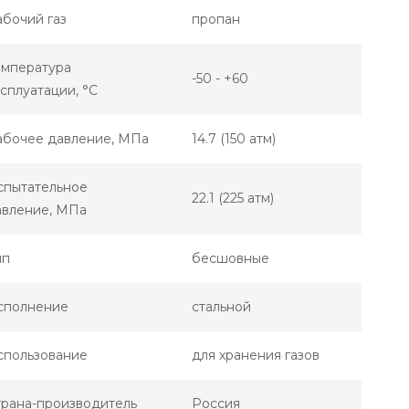
бочий газ
пропан
емпература
-50 - +60
сплуатации, °С
абочее давление, МПа
14.7 (150 атм)
спытательное
22.1 (225 атм)
авление, МПа
ип
бесшовные
сполнение
стальной
спользование
для хранения газов
трана-производитель
Россия