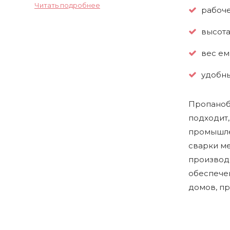
Читать подробнее
рабоче
высота
вес емк
удобны
Пропанобу
подходит,
промышле
сварки ме
производс
обеспечен
домов, п