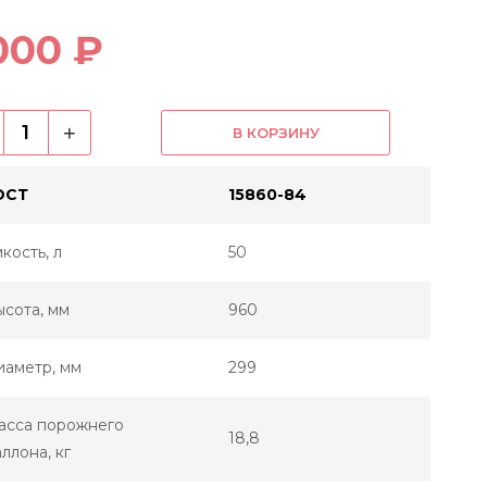
000 ₽
+
В КОРЗИНУ
ОСТ
15860-84
кость, л
50
сота, мм
960
иаметр, мм
299
асса порожнего
18,8
ллона, кг