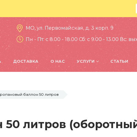
МО, ул. Первомайская, д. 3 корп. 9
Пн - Пт: c 8.00 - 18.00 Сб: c 9.00 - 13.00 Вс: 
А
ДОСТАВКА
О НАС
УСЛУГИ
СТАТЬИ
ропановый баллон 50 литров
 50 литров (оборотны