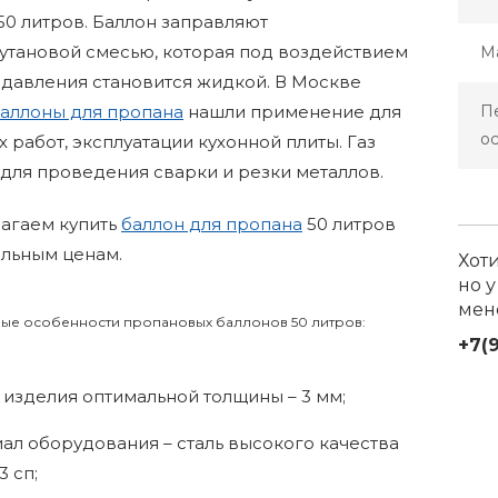
0 литров. Баллон заправляют
утановой смесью, которая под воздействием
М
 давления становится жидкой. В Москве
П
аллоны для пропана
нашли применение для
о
 работ, эксплуатации кухонной плиты. Газ
для проведения сварки и резки металлов.
агаем купить
баллон для пропана
50 литров
альным ценам.
Хот
но у
мен
ые особенности пропановых баллонов 50 литров:
+7(
 изделия оптимальной толщины – 3 мм;
ал оборудования – сталь высокого качества
3 сп;