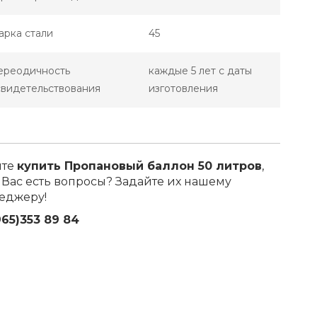
арка стали
45
ереодичность
каждые 5 лет с даты
свидетельствования
изготовления
ите
купить Пропановый баллон 50 литров
,
 Вас есть вопросы? Задайте их нашему
еджеру!
965)353 89 84