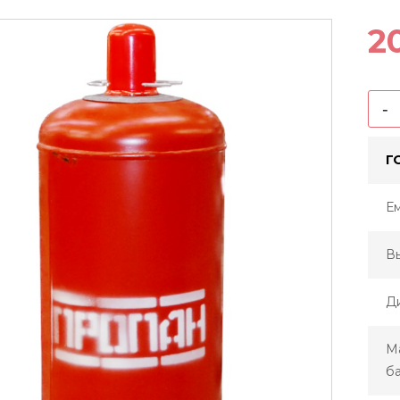
2
-
Г
Ем
Вы
Д
М
ба