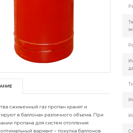
Ра
Т
эк
Р
И
д
Т
АНИЕ
И
тва сжиженный газ пропан хранят и
ируют в баллонах различного объема. При
И
вании пропана для систем отопления
оптимальный вариант – покупка баллонов
С