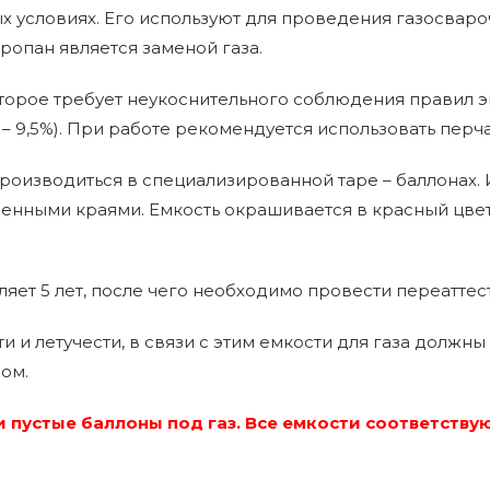
условиях. Его используют для проведения газосварочн
ропан является заменой газа.
орое требует неукоснительного соблюдения правил эк
 – 9,5%). При работе рекомендуется использовать перча
оизводиться в специализированной таре – баллонах.
ленными краями. Емкость окрашивается в красный цвет
яет 5 лет, после чего необходимо провести переаттес
и летучести, в связи с этим емкости для газа должны
ом.
ти пустые баллоны под газ. Все емкости соответст