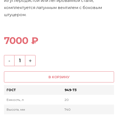
из углеродистой или легированной стали,
комплектуется латунным вентилем с боковым
штуцером.
7000 ₽
-
+
В КОРЗИНУ
ГОСТ
949-73
Емкость, л
20
Высота, мм
740