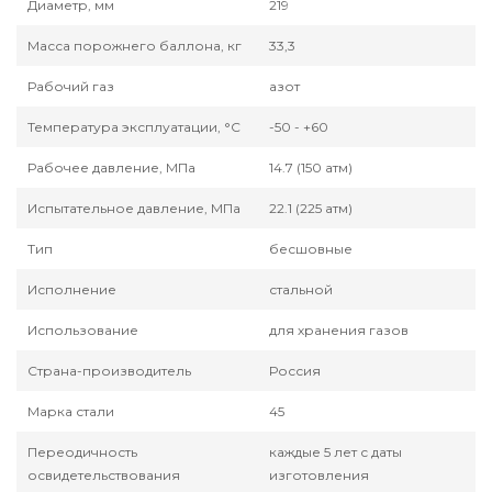
Диаметр, мм
219
Масса порожнего баллона, кг
33,3
Рабочий газ
азот
Температура эксплуатации, °С
-50 - +60
Рабочее давление, МПа
14.7 (150 атм)
Испытательное давление, МПа
22.1 (225 атм)
Тип
бесшовные
Исполнение
стальной
Использование
для хранения газов
Страна-производитель
Россия
Марка стали
45
Переодичность
каждые 5 лет с даты
освидетельствования
изготовления